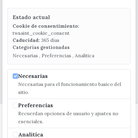
Estado actual
CONTACTA CON LA OFICINA DE TURISMO
Cookie de consentimiento:
(+34) 952 541 104
twsaint_cookie_consent
turismo@velezmalaga.es
Caducidad:
365 dias
Categorias gestionadas
C/ Poniente, 2. CP 29740 - Torre del Mar
Necesarias , Preferencias , Analitica
Necesarias
Necesarias para el funcionamiento basico del
© EXCMO. AYUNTAMIENTO DE VÉLEZ-MÁLAGA
sitio.
Preferencias
Recuerdan opciones de usuario y ajustes no
esenciales.
Analitica