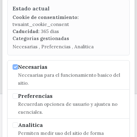
Estado actual
CONTACTA CON LA OFICINA DE TURISMO
Cookie de consentimiento:
(+34) 952 541 104
twsaint_cookie_consent
turismo@velezmalaga.es
Caducidad:
365 dias
Categorias gestionadas
C/ Poniente, 2. CP 29740 - Torre del Mar
Necesarias , Preferencias , Analitica
Necesarias
Necesarias para el funcionamiento basico del
© EXCMO. AYUNTAMIENTO DE VÉLEZ-MÁLAGA
sitio.
Preferencias
Recuerdan opciones de usuario y ajustes no
esenciales.
Analitica
Permiten medir uso del sitio de forma