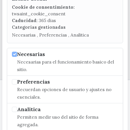
CONTACTA CON LA OFICINA DE TURISMO
Cookie de consentimiento:
(+34) 952 541 104
twsaint_cookie_consent
turismo@velezmalaga.es
Caducidad:
365 dias
Categorias gestionadas
C/ Poniente, 2. CP 29740 - Torre del Mar
Necesarias , Preferencias , Analitica
Necesarias
Necesarias para el funcionamiento basico del
© EXCMO. AYUNTAMIENTO DE VÉLEZ-MÁLAGA
sitio.
Preferencias
Recuerdan opciones de usuario y ajustes no
esenciales.
Analitica
Permiten medir uso del sitio de forma
agregada.