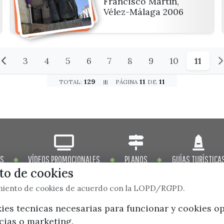
Francisco Martín,
Vélez-Málaga 2006
3
4
5
6
7
8
9
10
11
129
11
11
TOTAL:
PÁGINA
DE
OS
VÍDEOS PROMOCIONALES
PLANOS
GUÍAS TURÍSTICA
o de cookies
imiento de cookies de acuerdo con la LOPD/RGPD.
kies tecnicas necesarias para funcionar y cookies o
ncias o marketing.
x / twitter
facebook
youtube
instagram