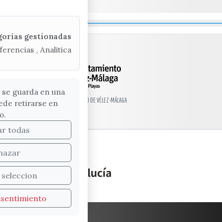
gorias gestionadas
ferencias , Analitica
 se guarda en una
© EXCMO. AYUNTAMIENTO DE VÉLEZ-MÁLAGA
ede retirarse en
o.
ar todas
hazar
 seleccion
nsentimiento
WEB
SUGERENCIAS