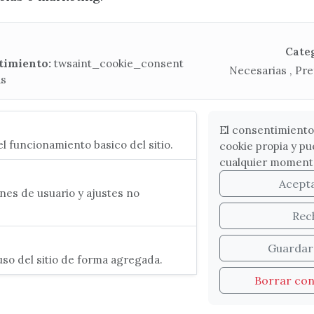
Mapa Web
Cate
timiento:
twsaint_cookie_consent
Necesarias , Pre
as
CONTACTA CON LA OFICINA DE TURISMO
(+34) 952 541 104
turismo@velezmalaga.es
El consentimiento
l funcionamiento basico del sitio.
cookie propia y pu
C/ Poniente, 2. CP 29740 - Torre del Mar
cualquier moment
Acept
es de usuario y ajustes no
Rec
Guardar
so del sitio de forma agregada.
Borrar co
OKIES
LEGAL
PROTECCIÓN DE DATOS
MAPA 