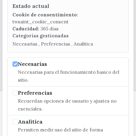
Estado actual
CONTACTA CON LA OFICINA DE TURISMO
Cookie de consentimiento:
(+34) 952 541 104
twsaint_cookie_consent
turismo@velezmalaga.es
Caducidad:
365 dias
Categorias gestionadas
C/ Poniente, 2. CP 29740 - Torre del Mar
Necesarias , Preferencias , Analitica
Necesarias
Necesarias para el funcionamiento basico del
© EXCMO. AYUNTAMIENTO DE VÉLEZ-MÁLAGA
sitio.
Preferencias
Recuerdan opciones de usuario y ajustes no
esenciales.
Analitica
Permiten medir uso del sitio de forma